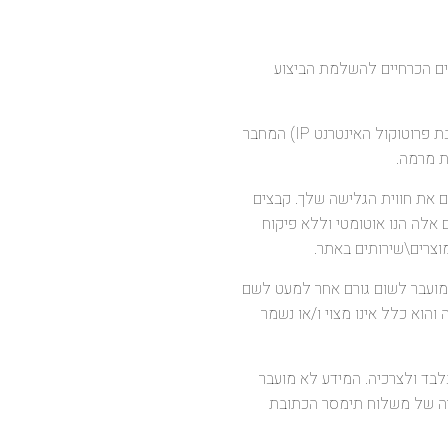
רים הכרחיים להשלמת הביצוע
14.2. אנו מצהירים כי למטרת אבטחת פעולותיך באתר ואבטחת המידע, מערכת האתר אוספת ומנתחת את כתובת פרוטוקול האינטרנט IP) המחבר
ת מרמה.
ים את חווית הגלישה שלך. קבצים
אלה הנו אוטומטי וללא פיקוח
צרים\שירותים באתר.
ו מועבר לשום גורם אחר למעט לשם
והוא כלל אינו מצוי ו/או נשמר
בלבד ולצרכיה. המידע לא מועבר
ה של משלוח תימסר הכתובת