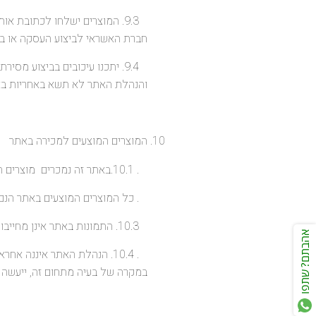
חברת האשראי לביצוע העסקה או בה
9.4. יתכנו עיכובים בביצוע מ
והנהלת האתר לא תשא באחריות בא
המוצרים המוצעים למכירה באתר
. 10.1.באתר זה נמכרים מוצרים המחולקים למספר קטגוריות, וזאת לנוחיות הגולש בלבד
. כל המוצרים המוצעים באתר הנם מו
10.3. התמונות באתר אינן מחייבות, אולם פירוט בדף המוצר תואם לחלוטין את תיאור המוצר.
אהבתם? שתפו
. 10.4. הנהלת האתר איננה א
במקרה של בעיה מתחום זה, ייעשה מ