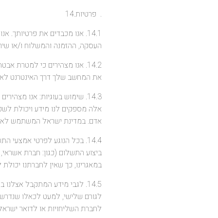
. פרטיות.14
14.1. אנו מכבדים את פרטיותך
העסקה, ההזמנה והמשלוח ו/או שיר
את המחשב שלך דרך האינטרנט לאתר)
14.3. שימוש בעוגיות: אנו מצה
אלה מספקים לנו מידע ויכולת לשפ
אדם. במדינת ישראל המשתמש לא חי
14.4. בכל הנוגע לפרטי אמצעי
ביצוע התשלום (כגון: חברת אשראי, 
במאגרינו, כך שאין לחברתנו יכולת 
14.5. לגבי מידע המתקבל אצלנ
לגורם שלישי, למעט לכאלו שנדר
לחברת השליחויות או לדואר ישראל)