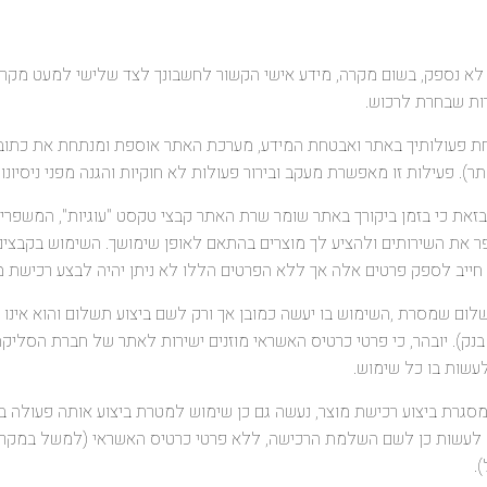
. אנו לא נספק, בשום מקרה, מידע אישי הקשור לחשבונך לצד שלישי למעט מק
ות שבחרת לרכוש.
. פעילות זו מאפשרת מעקב ובירור פעולות לא חוקיות והגנה מפני ניסיונו
ירים בזאת כי בזמן ביקורך באתר שומר שרת האתר קבצי טקסט "עוגיות", המשפר
ר את השירותים ולהציע לך מוצרים בהתאם לאופן שימושך. השימוש בקבצים 
יב לספק פרטים אלה אך ללא הפרטים הללו לא ניתן יהיה לבצע רכישת מו
 התשלום שמסרת ,השימוש בו יעשה כמובן אך ורק לשם ביצוע תשלום והוא אינ
בנק). יובהר, כי פרטי כרטיס האשראי מוזנים ישירות לאתר של חברת הסליקה 
לעשות בו כל שימוש.
ו במסגרת ביצוע רכישת מוצר, נעשה גם כן שימוש למטרת ביצוע אותה פעולה 
ש לעשות כן לשם השלמת הרכישה, ללא פרטי כרטיס האשראי (למשל במקר
.