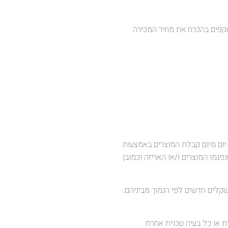
 משקפים בהכרח את מחיר המכירה
 12.2. הלקוח יהיה רשאי לבטל קנייה כולה או חלקה אף לאחר ביצוע החיוב מול חברת האשראי וזאת תוך 14 יום מיום קבלת המוצרים באמצעות
מו המוצרים ו/או האריזה וכמובן
ה כזה החברה רשאית לגבות מהלקוח דמי ביטול בשיעור של 5% ממחיר הטובין או מערך השירות או 100 שקלים חדשים לפי הנמוך מביניהם.
 או כל בעיה טכנית אחרת