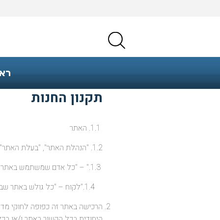
רא
תקנון החנות
1.1. האתר
1.2. "הנהלת האתר", "בעלת האתר", "מפעילת האתר" - פרידמן אימפורט
1.3." – "כל אדם שמשתמש באתר, בין אם ביצע הו קניה ואם לאו, בין אם נרשם לאתר ובין אם לאו
1.4."לקוח – "כל גולש באתר שביצע קניה בין אם קיבל את המוצר שרכש ובין אם טרם1.4
הרכישה באתר זה כפופה לחוקי מדי
היחודית בכל הקשור באתר ו/או בכל