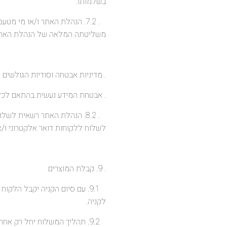
בשלמותו.
. 7.2. הנהלת האתר ו/או מי מ
משליטתה המלאה של הנהלת האתר
. מדיניות אבטחה וסודיות הגולשים 8.
. אבטחת המידע נעשית בהתאם לכללי
. 8.2. הנהלת האתר רשאית לש
לשלוח ללקוחות דואר אלקטרוני ו/או
. 9. קבלת המוצרים
9.1. עם סיום הקניה יקבל הל
לקניה.
9.2. תהליך המשלוח יחל רק אחרי ובכפוף לקבלת האישור על העסקה מחברת האשראי.