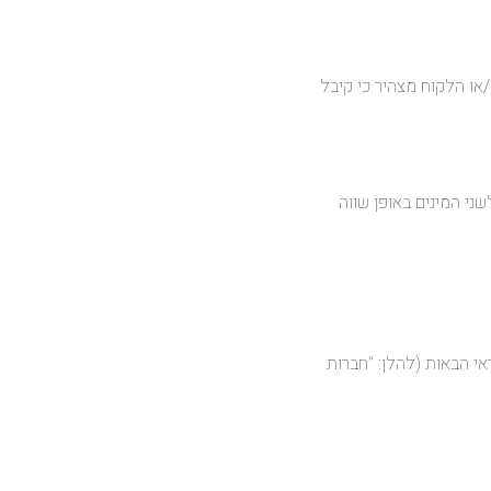
או הלקוח מצהיר כי קיבל
שני המינים באופן שווה
ת האשראי הבאות (להלן: "חברות