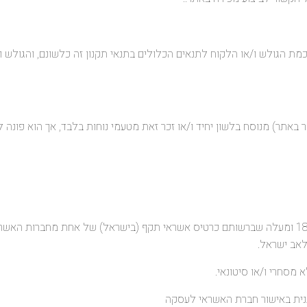
ת הגולש ו/או הלקוח לתנאים הכלולים בתנאי תקנון זה כלשונם, והגולש ו/
 באתר) מנוסח בלשון יחיד ו/או זכר זאת מטעמי נוחות בלבד, אך הוא פונה ל
5.1. רשאים להשתמש באתר בני 18 ומעלה שברשותם כרטיס אשראי תקף (בישראל) של אחת מחברו
קלאב ישראל.