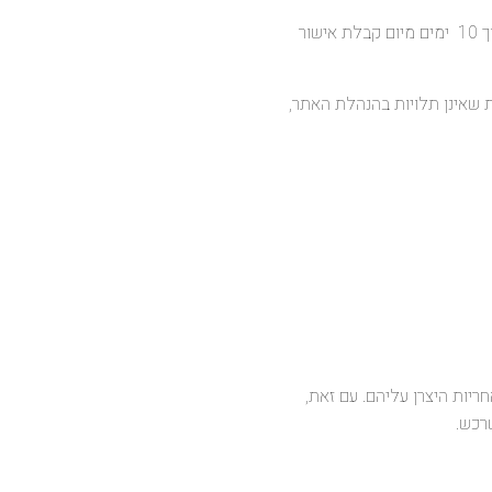
9.3. המוצרים ישלחו לכתובת אותה מסר הלקוח, באמצעות שליח ו/או דואר ישראל, המוצרים ימסרו ללקוח תוך 10 ימים מיום קבלת אישור
ות שאינן תלויות בהנהלת האתר,
אחריות היצרן עליהם. עם זאת,
רכש.