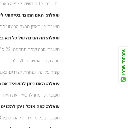
תשובה :12 חודשים. לצפייה באחריות לחצו
שאלה:
האם המוצר בטיחותי לי
תשובה: כן, הארון מהצד החיצוני מת
שאלה: מה הגובה של כל תא בארון per
תשובה: גובה קומה תחתונה- 22 ס"מ
אהבתם? שתפו
גובה קומה אמצעית: 20 ס"מ.
קומה עליונה- נפתחת לצדדים, כאשר סגורה 15 ס"מ עומק (מגיעה עם שלושה כל
שאלה:
האם ניתן להשאיר את ה
תשובה: כן, ניתן להשאיר את הארון מח
שאלה: כמה אוכל ניתן להכניס 
תשובה: בכל מדף ניתן להכניס בין 2-4 לסירים, תלוי בגודלם.